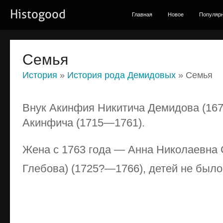
Histogood
Главная
Новое
Популяр
Семья
История
»
История рода Демидовых
» Семья
Внук Акинфия Никитича Демидова (167
Акинфича (1715—1761).
Жена с 1763 года — Анна Николаевна 
Глебова) (1725?—1766), детей не было