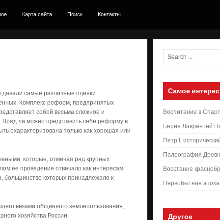
ное
Карта сайта
Поиск
Контакты
Самое интерес
зи давали самые различные оценки
женных. Комплекс реформ, предпринятых
редставляет собой весьма сложное и
Воспитание в Спар
 Вряд ли можно представить себе реформу в
Берия Лаврентий П
быть охарактеризована только как хорошая или
Петр I, исторически
Палеография Древн
чеными, которые, отмечая ряд крупных
елом ее проведение отвечало как интересам
Восстание краснобр
ан, большинство которых принадлежало к
Первобытная эпоха
шего веками общинного землепользования,
рного хозяйства России.
Другое