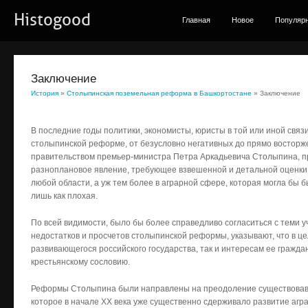
Histogood
Главная
Новое
Популяр
Заключение
История
»
Столыпинская поземельная реформа в Башкортостане
» Заключение
В последние годы политики, экономисты, юристы в той или иной свя
столыпинской реформе, от безусловно негативных до прямо востор
правительством премьер-министра Петра Аркадьевича Столыпина, п
разноплановое явление, требующее взвешенной и детальной оценки.
любой области, а уж тем более в аграрной сфере, которая могла бы 
лишь как плохая.
По всей видимости, было бы более справедливо согласиться с теми у
недостатков и просчетов столыпинской реформы, указывают, что в ц
развивающегося российского государства, так и интересам ее гражд
крестьянскому сословию.
Реформы Столыпина были направлены на преодоление существовав
которое в начале XX века уже существенно сдерживало развитие агра