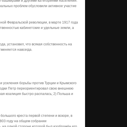
 башкирами и другими категориями населения.
альных проблем обусловили активное участие
ной Февральской революции, в марте 1917 года
твенностью кабинетские и удельные земли, а
а, установил, что всякая собственность на
тменяется навсегда.
 и усиления борьбы против Турции и Крымского
поездки Петр переориентировал свою внешнюю
кая коалиция быстро распалась; 2) Польша и
большого креста первой степени и вскоре, в
 1803 году на общем собрании
 на одной стороне которой был изображён его