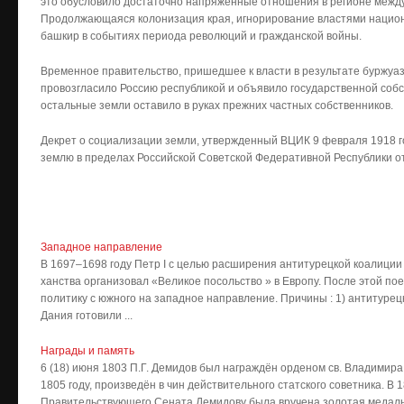
это обусловило достаточно напряженные отношения в регионе между
Продолжающаяся колонизация края, игнорирование властями национ
башкир в событиях периода революций и гражданской войны.
Временное правительство, пришедшее к власти в результате буржуаз
провозгласило Россию республикой и объявило государственной собс
остальные земли оставило в руках прежних частных собственников.
Декрет о социализации земли, утвержденный ВЦИК 9 февраля 1918 год
землю в пределах Российской Советской Федеративной Республики о
Западное направление
В 1697–1698 году Петр I с целью расширения антитурецкой коалиции
ханства организовал «Великое посольство » в Европу. После этой 
политику с южного на западное направление. Причины : 1) антитурец
Дания готовили ...
Награды и память
6 (18) июня 1803 П.Г. Демидов был награждён орденом св. Владимира 
1805 году, произведён в чин действительного статского советника. В
Правительствующего Сената Демидову была вручена золотая медаль,