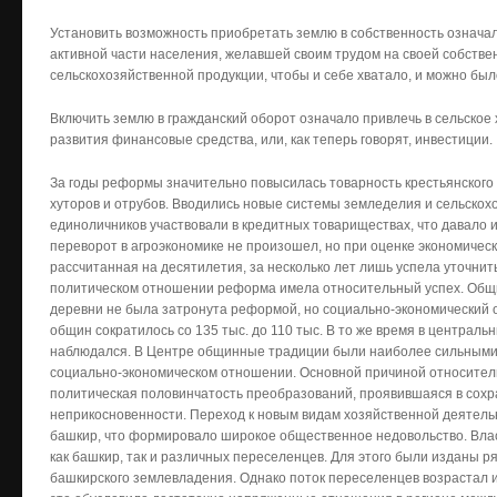
Установить возможность приобретать землю в собственность означа
активной части населения, желавшей своим трудом на своей собстве
сельскохозяйственной продукции, чтобы и себе хватало, и можно был
Включить землю в гражданский оборот означало привлечь в сельское 
развития финансовые средства, или, как теперь говорят, инвестиции.
За годы реформы значительно повысилась товарность крестьянского х
хуторов и отрубов. Вводились новые системы земледелия и сельскох
единоличников участвовали в кредитных товариществах, что давало 
переворот в агроэкономике не произошел, но при оценке экономическ
рассчитанная на десятилетия, за несколько лет лишь успела уточнит
политическом отношении реформа имела относительный успех. Общи
деревни не была затронута реформой, но социально-экономический 
общин сократилось со 135 тыс. до 110 тыс. В то же время в централ
наблюдался. В Центре общинные традиции были наиболее сильными,
социально-экономическом отношении. Основной причиной относител
политическая половинчатость преобразований, проявившаяся в сох
неприкосновенности. Переход к новым видам хозяйственной деятел
башкир, что формировало широкое общественное недовольство. Вла
как башкир, так и различных переселенцев. Для этого были изданы р
башкирского землевладения. Однако поток переселенцев возрастал и 