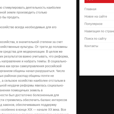
ло стимулировать деятельность наиболее
Главная
нной земле производить столько
Новое на сайте
о бы продать.
Популярное
хозяйство всегда необходимые для его
Навигация по стра
Поиск по сайту
озяйства, в значительной степени за счет
Контакты
озяйственные культуры. От трети до половины
им средства для модернизации. В целом же
их результатов важно учитывать, что реформа,
ь направление и набрать темпы. В социально-
на как орган самоуправления российской
организм общины начал разрушаться. Число
ьных районах распад общины почти не
 а сельское хозяйство наиболее отсталым в
ьной неудачи реформы явилась социально-
ранении помещичьих земель в
ьности был достаточно болезненным для
сти стремились обеспечить баланс интересов
яд законов, обеспечивавших поддержку
особенно в конце XIX — начале XX века. Все