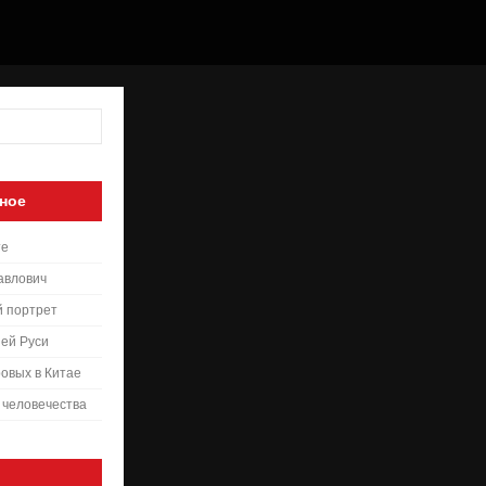
ное
те
авлович
й портрет
ей Руси
овых в Китае
 человечества