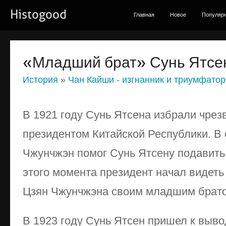
Histogood
Главная
Новое
Популяр
«Младший брат» Сунь Ятсе
История
»
Чан Кайши - изгнанник и триумфатор
В 1921 году Сунь Ятсена избрали чре
президентом Китайской Республики. В
Чжунчжэн помог Сунь Ятсену подавить
этого момента президент начал видеть
Цзян Чжунчжэна своим младшим брат
В 1923 году Сунь Ятсен пришел к выво