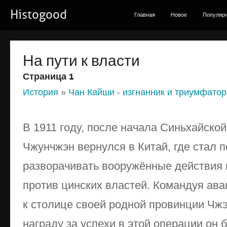
Histogood
Главная
Новое
Популяр
На пути к власти
Страница 1
История
»
Чан Кайши - изгнанник и триумфатор
В 1911 году, после начала Синьхайско
Чжунчжэн вернулся в Китай, где стал 
разворачивать вооружённые действия 
против цинских властей. Командуя ава
к столице своей родной провинции Чж
награду за успехи в этой операции он