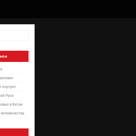
ное
те
авлович
й портрет
ей Руси
овых в Китае
 человечества