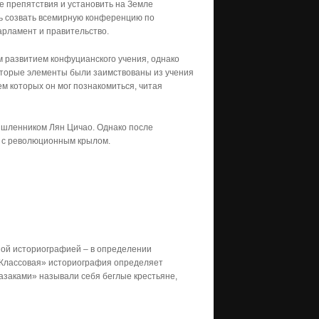
е препятствия и установить на Земле
сь созвать всемирную конференцию по
рламент и правительство.
м развитием конфуцианского учения, однако
которые элементы были заимствованы из учения
ем которых он мог познакомиться, читая
ышленником Лян Цичао. Однако после
ь с революционным крылом.
ой историографией – в определении
 «Классовая» историография определяет
казаками» называли себя беглые крестьяне,