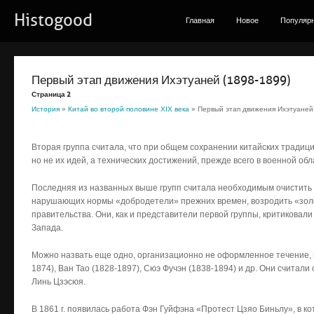
Histogood
Главная
Новое
Популяр
Первый этап движения Ихэтуаней (1898-1899)
Страница 2
История
»
Китай во второй половине ХІХ века
» Первый этап движения Ихэтуаней 
Вторая группа считала, что при общем сохранении китайских традиц
но не их идей, а технических достижений, прежде всего в военной обл
Последняя из названных выше групп считала необходимым очистить 
нарушающих нормы «добродетели» прежних времен, возродить «золо
правительства. Они, как и представители первой группы, критиковал
Запада.
Можно назвать еще одно, организационно не оформленное течение, 
1874), Ван Тао (1828-1897), Сюэ Фучэн (1838-1894) и др. Они счита
Линь Цзэсюя.
В 1861 г. появилась работа Фэн Гуйфэна «Протест Цзяо Биньлу», в к