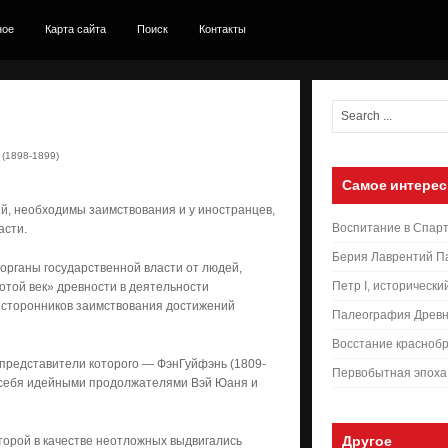
ное
Карта сайта
Поиск
Контакты
(1898-1899)
Самое интерес
ий, необходимы заимствования и у иностранцев,
Воспитание в Спар
асти.
Берия Лаврентий П
органы государственной власти от людей,
Петр I, исторически
той век» древности в деятельности
и сторонников заимствования достижений
Палеография Древн
Восстание краснобр
представители которого — ФэнГуйфэнь (1809-
Первобытная эпоха
ли себя идейными продолжателями Вэй Юаня и
Другое
оторой в качестве неотложных выдвигались