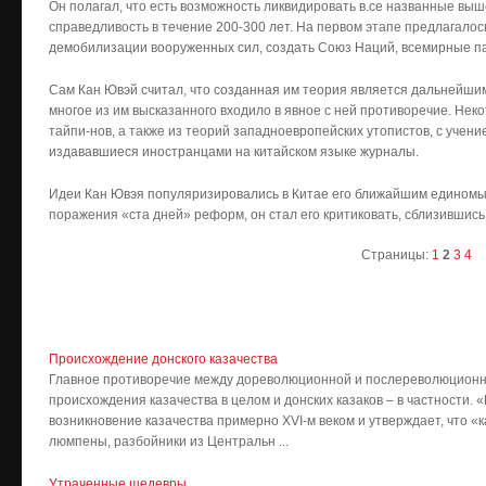
Он полагал, что есть возможность ликвидировать в.се названные выш
справедливость в течение 200-300 лет. На первом этапе предлагало
демобилизации вооруженных сил, создать Союз Наций, всемирные па
Сам Кан Ювэй считал, что созданная им теория является дальнейши
многое из им высказанного входило в явное с ней противоречие. Не
тайпи-нов, а также из теорий западноевропейских утопистов, с учени
издававшиеся иностранцами на китайском языке журналы.
Идеи Кан Ювэя популяризировались в Китае его ближайшим едином
поражения «ста дней» реформ, он стал его критиковать, сблизившис
Страницы:
1
2
3
4
Происхождение донского казачества
Главное противоречие между дореволюционной и послереволюционн
происхождения казачества в целом и донских казаков – в частности.
возникновение казачества примерно XVI-м веком и утверждает, что «
люмпены, разбойники из Центральн ...
Ут­ра­чен­ные ше­дев­ры