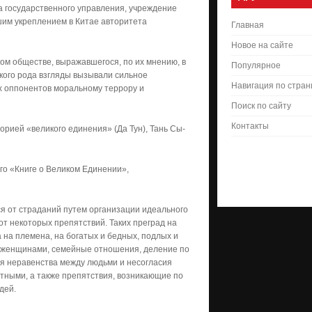
 государственного управления, учреждение
йшим укреплением в Китае авторитета
Главная
Новое на сайте
ком обществе, выражавшегося, по их мнению, в
Популярное
акого рода взгляды вызывали сильное
Навигация по стра
их оппонентов моральному террору и
Поиск по сайту
Контакты
рией «великого единения» (Да Тун), Тань Сы-
го «Книге о Великом Единении»,
ся от страданий путем организации идеального
от некоторых препятствий. Таких преград на
 на племена, на богатых и бедных, подлых и
и женщинами, семейные отношения, деление по
я неравенства между людьми и несогласия
тными, а также препятствия, возникающие по
дей.