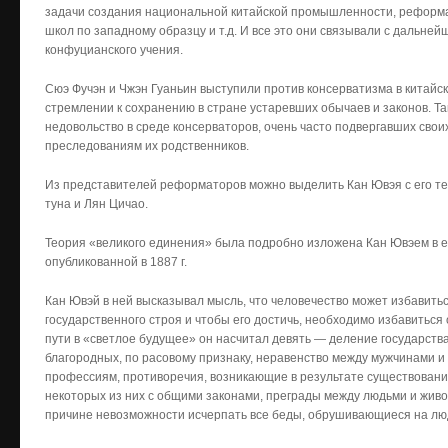
задачи создания национальной китайской промышленности, реформа
школ по западному образцу и т.д. И все это они связывали с дальне
конфуцианского учения.
Сюэ Фучэн и Чжэн Гуаньин выступили против консерватизма в китайс
стремлении к сохранению в стране устаревших обычаев и законов. Т
недовольство в среде консерваторов, очень часто подвергавших сво
преследованиям их родственников.
Из представителей реформаторов можно выделить Кан Ювэя с его тео
туна и Лян Цичао.
Теория «великого единения» была подробно изложена Кан Ювэем в е
опубликованной в 1887 г.
Кан Ювэй в ней высказывал мысль, что человечество может избавить
государственного строя и чтобы его достичь, необходимо избавиться 
пути в «светлое будущее» он насчитал девять — деление государства
благородных, по расовому признаку, неравенство между мужчинами 
профессиям, противоречия, возникающие в результате существовани
некоторых из них с общими законами, преграды между людьми и живо
причине невозможности исчерпать все беды, обрушивающиеся на лю