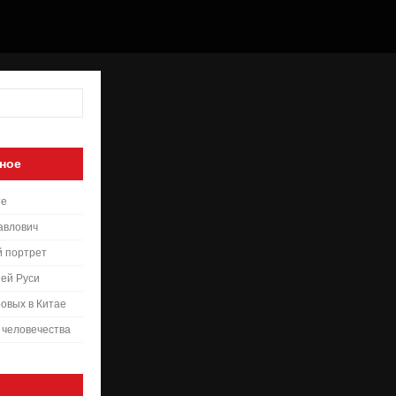
ное
те
авлович
й портрет
ей Руси
овых в Китае
 человечества