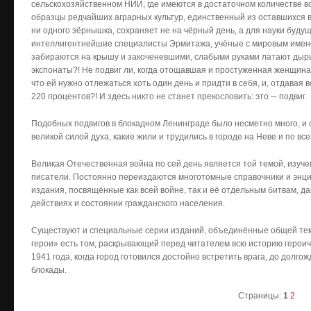
сельскохозяйственном НИИ, где имеются в достаточном количестве в
образцы редчайших аграрных культур, единственный из оставшихся в 
ни одного зёрнышка, сохраняет не на чёрный день, а для науки будущ
интеллигентнейшие специалисты Эрмитажа, учёные с мировым имене
забираются на крышу и закоченевшими, слабыми руками латают дыры 
экспонаты?! Не подвиг ли, когда отощавшая и простуженная женщина
что ей нужно отлежаться хоть один день и придти в себя, и, отдавая
220 процентов?! И здесь никто не станет прекословить: это ─ подвиг.
Подобных подвигов в блокадном Ленинграде было несметно много, и 
великой силой духа, какие жили и трудились в городе на Неве и по вс
Великая Отечественная война по сей день является той темой, изуче
писатели. Постоянно переиздаются многотомные справочники и энц
издания, посвящённые как всей войне, так и её отдельным битвам, 
действиях и состоянии гражданского населения.
Существуют и специальные серии изданий, объединённые общей тем
герои» есть том, раскрывающий перед читателем всю историю героич
1941 года, когда город готовился достойно встретить врага, до долго
блокады.
Страницы:
1
2