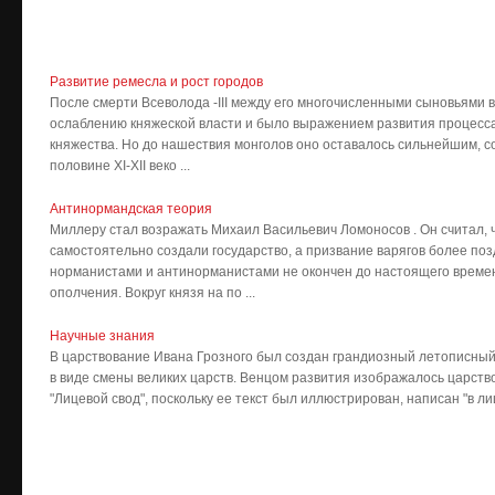
Развитие ремесла и рост городов
После смерти Всеволода -III между его многочисленными сыновьями вс
ослаблению княжеской власти и было выражением развития процесс
княжества. Но до нашествия монголов оно оставалось сильнейшим, с
половине XI-XII веко ...
Антинормандская теория
Миллеру стал возражать Михаил Васильевич Ломоносов . Он считал, 
самостоятельно создали государство, а призвание варягов более поз
норманистами и антинорманистами не окончен до настоящего времен
ополчения. Вокруг князя на по ...
Научные знания
В царствование Ивана Грозного был создан грандиозный летописный
в виде смены великих царств. Венцом развития изображалось царств
"Лицевой свод", поскольку ее текст был иллюстрирован, написан "в лиц