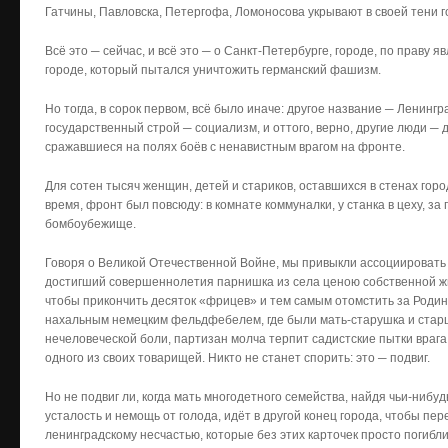
Гатчины, Павловска, Петергофа, Ломоносова укрывают в своей тени г
Всё это ─ сейчас, и всё это ─ о Санкт-Петербурге, городе, по праву
городе, который пытался уничтожить германский фашизм.
Но тогда, в сорок первом, всё было иначе: другое название ─ Ленингр
государственный строй ─ социализм, и оттого, верно, другие люди 
сражавшиеся на полях боёв с ненавистным врагом на фронте.
Для сотен тысяч женщин, детей и стариков, оставшихся в стенах горо
время, фронт был повсюду: в комнате коммуналки, у станка в цеху, за
бомбоубежище.
Говоря о Великой Отечественной Войне, мы привыкли ассоциировать 
достигший совершеннолетия парнишка из села ценою собственной жи
чтобы прикончить десяток «фрицев» и тем самым отомстить за Родин
нахальным немецким фельдфебелем, где были мать-старушка и старши
нечеловеческой боли, партизан молча терпит садистские пытки врага
одного из своих товарищей. Никто не станет спорить: это ─ подвиг.
Но не подвиг ли, когда мать многодетного семейства, найдя чьи-ниб
усталость и немощь от голода, идёт в другой конец города, чтобы пе
ленинградскому несчастью, которые без этих карточек просто погибли 