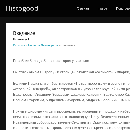
Histogood
Главная
Новое
Популяр
Введение
Страница 1
История
»
Блокада Ленинграда
» Введение
Его облик бесподобен, его история уникальна.
Он стал «окном в Европу» и столицей гигантской Российской империи,
Великим Пушкиным он был наречён «Петра твореньем» и воспет в пр
«северной Венецией», он застраивался и украшался крупнейшими р
Баженовым, Михаилом Земцовым, Джакомо Кваренги, Бартоломео Кар
Иваном Старовым, Андреяном Захаровым, Андреем Воронихиным и м
Прямые широкие улицы и проспекты, великолепные площади и набер
несчётное количество каналов и полноводную Неву. Величественным
Исаакиевский собор, царственные Смольный и Эрмитаж; тянутся вв
крепости. Развесистые кроны вековых деревьев Крестовского острова