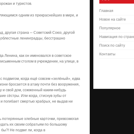
орожан и туристов.
Главная
 являющимся одним из прекраснейших в мире, и
Новое на сайте
Популярное
ад, другая страна ─ Советский Союз, другой
Навигация по стра
─ доблестные ленинградцы, бесстрашно
Поиск по сайту
Контакты
да Ленина, как он именовался в советское
 письменным столом в учреждении, на улице, в
с подвигом, когда ещё совсем «зелёный», едва
зни бросается в атаку почти без вооружения,
у и свой дом, сожженный каким-нибудь
е сёстры. Или когда, стиснув зубы от
 и погибает смертью храбрых, не выдав ни
удь потерянные хлебные карточки, превозмогая
редать их своим собратьям по большому
бы?! Не подвиг ли, когда в