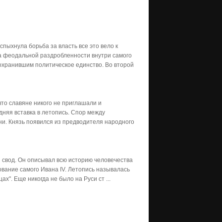
пыхнула борьба за власть все это вело к
а феодальной раздробленности внутри самого
охранившим политическое единство. Во второй
что славяне никого не приглашали и
дняя вставка в летопись. Спор между
и. Князь появился из предводителя народного
 свод. Он описывал всю историю человечества
ование самого Ивана IV. Летопись называлась
ах". Еще никогда не было на Руси ст ...