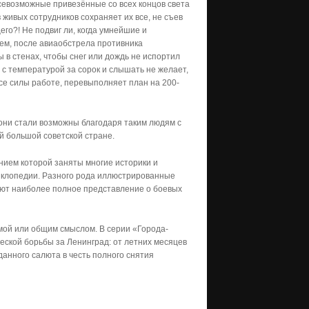
севозможные привезённые со всех концов света
живых сотрудников сохраняет их все, не съев
его?! Не подвиг ли, когда умнейшие и
м, после авиаобстрела противника
в стенах, чтобы снег или дождь не испортил
 с температурой за сорок и слышать не желает,
 все силы работе, перевыполняет план на 200-
они стали возможны благодаря таким людям с
ей большой советской стране.
нием которой заняты многие историки и
иклопедии. Разного рода иллюстрированные
дают наиболее полное представление о боевых
ой или общим смыслом. В серии «Города-
еской борьбы за Ленинград: от летних месяцев
жданного салюта в честь полного снятия