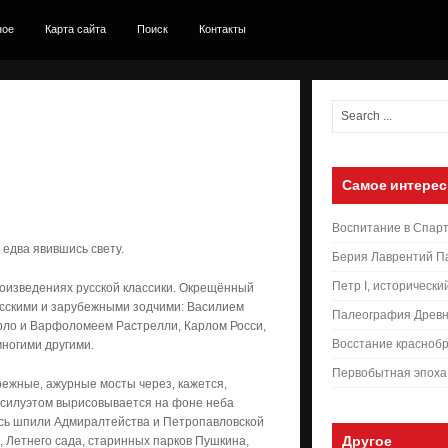
ное
Карта сайта
Поиск
Контакты
Самое интерес
Воспитание в Спар
 едва явившись свету.
Берия Лаврентий П
Петр I, исторически
оизведениях русской классики. Окрещённый
усскими и зарубежными зодчими: Василием
Палеография Древн
ло и Варфоломеем Растрелли, Карлом Росси,
Восстание краснобр
ногими другими.
Первобытная эпоха
ежные, ажурные мосты через, кажется,
 силуэтом вырисовывается на фоне неба
ысь шпили Адмиралтейства и Петропавловской
Другое
, Летнего сада, старинных парков Пушкина,