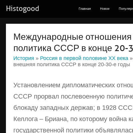
Histogood
Главная
Новое
Популяр
Международные отношения 
политика СССР в конце 20-3
История
»
Россия в первой половине ХХ века
»
внешняя политика СССР в конце 20-30-е годы
Установлением дипломатических отнош
СССР прорвал послевоенную политиче
блокаду западных держав; в 1928 ССС
Келлога – Бриана, по которому война к
государственной политики объявлялась