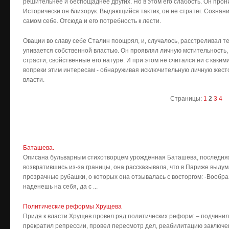
решительнее и беспощаднее других. Но в этом его слабость. Он про
Исторически он близорук. Выдающийся тактик, он не стратег. Сознан
самом себе. Отсюда и его потребность к лести.
Овации во славу себе Сталин поощрял, и, случалось, расстреливал т
упивается собственной властью. Он проявлял личную мстительность,
страсти, свойственные его натуре. И при этом не считался ни с каки
вопреки этим интересам - обнаруживая исключительную личную жесто
власти.
Страницы:
1
2
3
4
Баташева.
Описана бульварным стихотворцем урождённая Баташева, последняя 
возвратившись из-за границы, она рассказывала, что в Париже выдум
прозрачные рубашки, о которых она отзывалась с восторгом: -Вообраз
наденешь на себя, да с ...
Политические реформы Хрущева
Придя к власти Хрущев провел ряд политических реформ: – подчини
прекратил репрессии, провел пересмотр дел, реабилитацию заключе