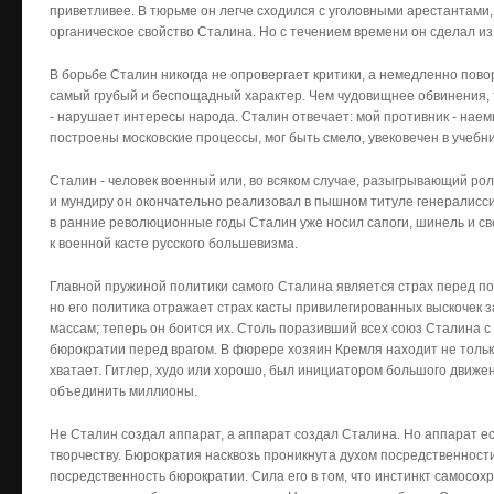
приветливее. В тюрьме он легче сходился с уголовными арестантами,
органическое свойство Сталина. Но с течением времени он сделал из
В борьбе Сталин никогда не опровергает критики, а немедленно пово
самый грубый и беспощадный характер. Чем чудовищнее обвинения, т
- нарушает интересы народа. Сталин отвечает: мой противник - нае
построены московские процессы, мог быть смело, увековечен в учебни
Сталин - человек военный или, во всяком случае, разыгрывающий рол
и мундиру он окончательно реализовал в пышном титуле генералисси
в ранние революционные годы Сталин уже носил сапоги, шинель и св
к военной касте русского большевизма.
Главной пружиной политики самого Сталина является страх перед по
но его политика отражает страх касты привилегированных выскочек з
массам; теперь он боится их. Столь поразивший всех союз Сталина с
бюрократии перед врагом. В фюрере хозяин Кремля находит не только т
хватает. Гитлер, худо или хорошо, был инициатором большого движени
объединить миллионы.
Не Сталин создал аппарат, а аппарат создал Сталина. Но аппарат ес
творчеству. Бюрократия насквозь проникнута духом посредственнос
посредственность бюрократии. Сила его в том, что инстинкт самосо