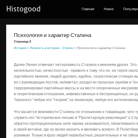
Histogood
Главная
Новое
Популяр
Психология и характер Сталина
Страница 2
История
»
Личность в истории - Сталин
» Психология и характер Сталина
Далее Ленин отмечает нетерпимость Сталина к мнениям других. Это 
нелояльностью, нечестностью - привело к тому, что он, не терпя око
партийного мнения, людей духовно, идейно, теоретически стоящих в
их с руководящих постов, оклеветал, раздул их прошлые ошибки и "и
терроризировал партийные массы и на место опороченных им руков
в теоретическом отношении, невежественных и беспринципных, но ру
"признать" любую его "теорию" за ленинскую, любую его антиленинску
Что касается вежливости Сталина по отношению к товарищам, чего т
служить его "историческое письмо в "Пролетарскую революцию" о Слу
обратно пропорциональна силе окрика зазнавшегося, обнаглевшего во
в своей вотчине, где он волен казнить и миловать всякого. В Политбю
угрюмым. Только в кругу людей первобытных, решительных и не связ