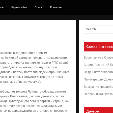
ное
Карта сайта
Поиск
Контакты
Самое интерес
качество в соединении с первым -
Воспитание в Спар
ло себя людей самостоятельного, независимого
ысшего, опираясь на партаппарат и ГПУ, вышиб
Берия Лаврентий П
зобрел" десятки новых, обманул партию,
одителей партии поставил людей ограниченных
Петр I, исторически
чных, покорных холуев и льстецов, готовых
Палеография Древн
ю статью за "историческую".
Восстание краснобр
ребовал от генсека Ленин, то образцом может
Первобытная эпоха
цком и Волосевиче, где сила доказательства
ждя, чувствующего себя в партии и стране, как
ро он почти всегда оставался молчаливым и
анных предрассудками он становился ровнее и
Другое