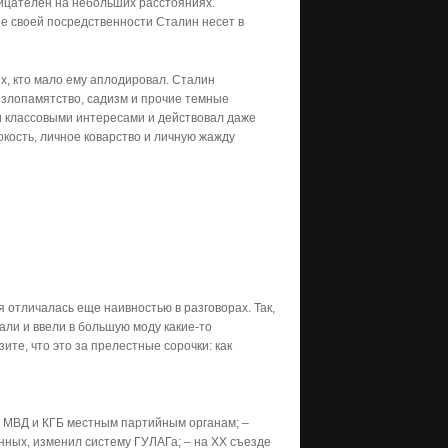
ницателен на небольших расстояниях.
ие своей посредственности Сталин несет в
ех, кто мало ему аплодировал. Сталин
 злопамятство, садизм и прочие темные
ми классовыми интересами и действовал даже
кость, личное коварство и личную жажду
отличалась еще наивностью в разговорах. Так,
али и ввели в большую моду какие-то
ите, что это за прелестные сорочки: как
л МВД и КГБ местным партийным органам; –
нных, изменил систему ГУЛАГа; – на ХХ съезде