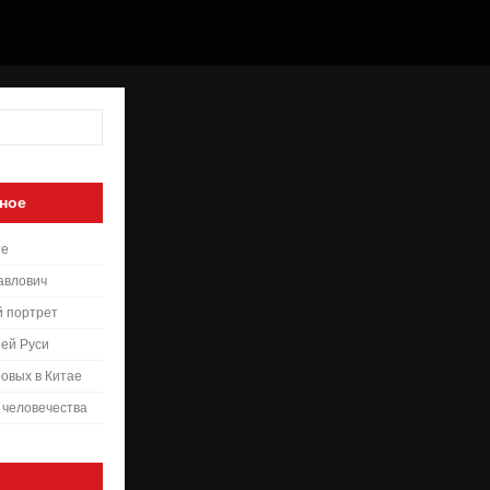
ное
те
авлович
й портрет
ей Руси
овых в Китае
 человечества