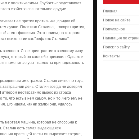
 чем с политическими. Грубость представляет
 этого свойства сознательное орудие.
Главная
Новое на сайте
рачивает ее против противника, придав ей
ем лучше. Политика Сталина, - говорит критик,
Популярное
мный агент фашизма. Этот прием, на котором
Навигация по стра
ках психологии как "рефлекс Сталина".
Поиск по сайту
ь военного. Свое пристрастие к военному чину
Контакты
муса, который он сам себе присвоил. Однако и
ои знаменитые усы - намек на принадлежность
рожденным им страхом. Сталин лично не трус,
а завтрашний день. Сталин всегда не доверял
 Гитлером неотвратимо вырос из страха
о, что есть в нем самом, но и то, чего ему не
я. Его идеям, как ни жалки они, удалось
ть мертвая машина, которая не способна к
ти. Сталин есть самая выдающаяся
хранения правящей касты он выражает тверже,