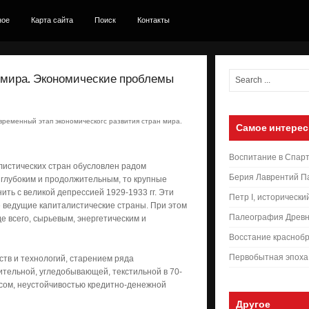
ное
Карта сайта
Поиск
Контакты
 мира. Экономические проблемы
ременный этап экономическогс развития стран мира.
Самое интерес
Воспитание в Спар
истических стран обусловлен радом
Берия Лаврентий П
л глубоким и продолжительным, то крупные
нить с великой депрессией 1929-1933 гг. Эти
Петр I, исторически
е ведущие капиталистические страны. При этом
Палеография Древн
 всего, сырьевым, энергетическим и
Восстание краснобр
Первобытная эпоха
тв и технологий, старением ряда
тельной, угледобывающей, текстильной в 70-
исом, неустойчивостью кредитно-денежной
Другое