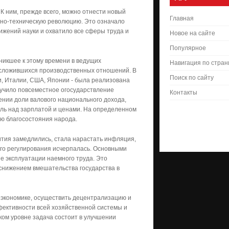
 ним, прежде всего, можно отнести новый
Главная
учно-техническую революцию. Это означало
ижений науки и охватило все сферы труда и
Новое на сайте
Популярное
никшее к этому времени в ведущих
Навигация по стра
 сложившихся производственных отношений. В
Поиск по сайту
и, Италии, США, Японии - была реализована
учило повсеместное огосударствление
Контакты
ении доли валового национального дохода,
оль над зарплатой и ценами. На определенном
ю благосостояния народа.
вития замедлились, стала нарастать инфляция,
ого регулирования исчерпалась. Основными
е эксплуатации наемного труда. Это
снижением вмешательства государства в
 экономике, осуществить децентрализацию и
ективности всей хозяйственной системы и
ом уровне задача состоит в улучшении