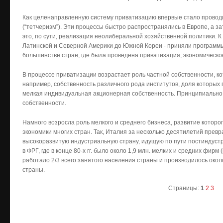
Как целенаправленную систему приватизацию впервые стало проводи
(“тетчеризм”). Эти процессы быстро распространялись в Европе, а за
это, по сути, реализация неолиберальной хозяйственной политики. К ко
Латинской и Северной Америки до Южной Кореи - приняли программы
большинстве стран, где была проведена приватизация, экономическ
В процессе приватизации возрастает роль частной собственности, ко
например, собственность различного рода институтов, доля которых п
мелкая индивидуальная акционерная собственность. Принципиально
собственности.
Намного возросла роль мелкого и среднего бизнеса, развитие которо
экономики многих стран. Так, Италия за несколько десятилетий прев
высокоразвитую индустриальную страну, идущую по пути постиндуст
в ФРГ, где в конце 80-х гг. было около 1,9 млн. мелких и средних фирм
работало 2/3 всего занятого населения страны и производилось око
страны.
Страницы:
1
2
3