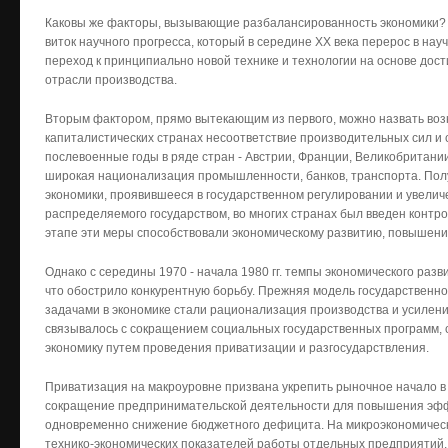
Каковы же факторы, вызывающие разбалансированность экономики? К
виток научного прогресса, который в середине XX века перерос в на
переход к принципиально новой технике и технологии на основе дост
отрасли производства.
Вторым фактором, прямо вытекающим из первого, можно назвать воз
капиталистических странах несоответствие производительных сил и
послевоенные годы в ряде стран - Австрии, Франции, Великобритани
широкая национализация промышленности, банков, транспорта. Пол
экономики, проявившееся в государственном регулировании и увелич
распределяемого государством, во многих странах был введен контр
этапе эти меры способствовали экономическому развитию, повышени
Однако с середины 1970 - начала 1980 гг. темпы экономического раз
что обострило конкурентную борьбу. Прежняя модель государственн
задачами в экономике стали рационализация производства и усилени
связывалось с сокращением социальных государственных программ, 
экономику путем проведения приватизации и разгосударствления.
Приватизация на макроуровне призвана укрепить рыночное начало в
сокращение предпринимательской деятельности для повышения эфф
одновременно снижение бюджетного дефицита. На микроэкономическ
технико-экономических показателей работы отдельных предприятий.