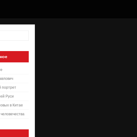
ное
те
авлович
й портрет
ей Руси
овых в Китае
 человечества