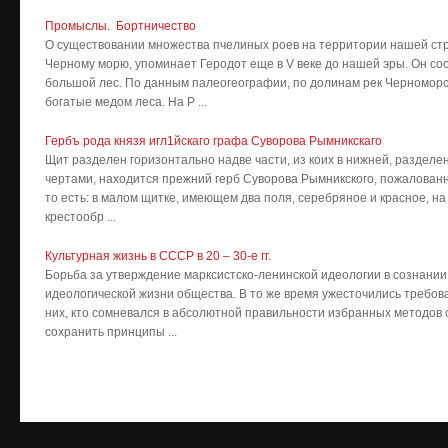
Промыслы. Бортничество
О существовании множества пчелиных роев на территории нашей стр
Черному морю, упоминает Геродот еще в V веке до нашей эры. Он с
большой лес. По дан­ным палеогеографии, по долинам рек Черноморс
богатые медом леса. На Р ...
Гербъ рода князя игл1йскаго графа Суворова Рымникскаго
Щит разделен горизонтально надве части, из коих в нижней, разделе
чертами, находится пре­жний герб Суворова Рымникского, пожалован
то есть: в ма­лом щитке, имеющем два поля, се­ребряное и красное, на
крестообр ...
Культурная жизнь в СССР в 20 – 30-е гг.
Борьба за утверждение марксистско-ленинской идеологии в сознани
идеологической жизни общества. В то же время ужесточились требов
них, кто сомневался в абсолютной правильности избранных методов 
сохранить принципы ...