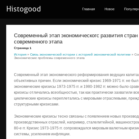
Histogood
Главная
Новое
Популяр
Современный этап экономическогс развития стран
современного этапа
Страница 1
История
»
Связь экономической истории с историей экономической политики
» Сов
Экономические проблемы современного этапа
Современный этап экономического реформирования ведущих капитал
объективных причин. Если экономический кризис 1969-1971 гг. не бы
экономические кризисы 1973-1975 гг. и 1980-1982 гг. можно было срав
кризисы отличались всеобщностью, так как практически захватили вс
циклические кризисы переплетались с мировыми отраслевыми, прежде
структурными кризисами.
Экономические кризисы тесно связаны с появлением новых производс
производственных отраслей, например, сталелитейной, машинострои
80-е гг. Кризис 1973-1975 гг. сопровождался мировым валютным криз
системы, усилением инфляции.