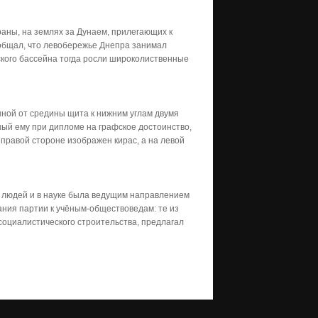
аны, на землях за Дунаем, прилегающих к
ообщал, что левобережье Днепра занимал
кого бассейна тогда росли широколи­ственные
нной от средины щита к нижним углам двумя
ный ему при дипломе на графское достоинство,
 правой сто­роне изображен кирас, а на левой
и людей и в науке была ведущим направлением
ания партии к учёным-обществоведам: те из
социалистического строительства, предлагал