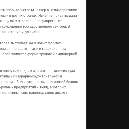
ть правительство М.Тетчер в Великобритании
тем и в других странах. Явление приватизации -
нцу 80-х гг. более 80 государств - от
 сокращения государственного сектора. В
ое положение улучшилось.
торая выступает как в новых формах,
остоянно растет, так и в традиционных -
 новой является форма трудовой акционерной
го послужило одним из факторов активизации
ратилась из аграрно-индустриальной в
риализма. Большую роль сыграл мелкий бизнес
 (крупных предприятий - 3600), в которых
ло половины всего национального дохода