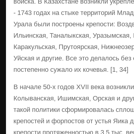
войска. В Казахстане возникли укрепл
- 1743 годах на стыке территорий Мла
Урала были построены крепости: Возд
Ильинская, Таналыкская, Уразымская, 
Каракульская, Прутоярская, Нижнеозер
Уйская и другие. Все это делалось без 
постепенно сужало их кочевья. [1, 34]
В начале 50-х годов XVII века возникл
Колыванская, Ишимская, Орская и друг
такой политики сформировалась спло
крепостей и форпостов от устья Яика 
крепости протяженностью в 3,5 тыс. ве