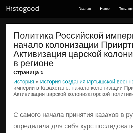
Histogood
Главная
Новое
Популяр
Политика Российской импери
начало колонизации Приирты
Активизация царской колони
в регионе
Страница 1
История
»
История создания Иртышской военн
империи в Казахстане: начало колонизации При
Активизация царской колонизаторской политики
С самого начала принятия казахов в р
определила для себя курс последоват