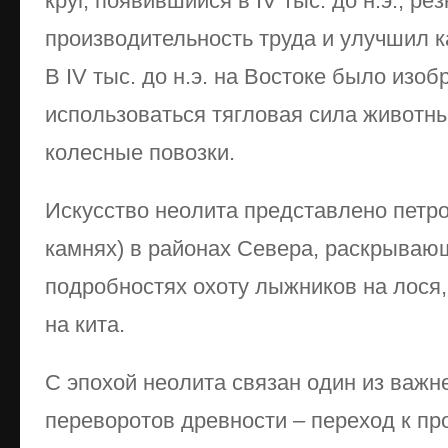
круг, появившийся в IV тыс. до н.э., ре
производительность труда и улучшил к
В IV тыс. до н.э. на Востоке было изоб
использоваться тягловая сила животн
колесные повозки.
Искусство неолита представлено петр
камнях) в районах Севера, раскрываю
подробностях охоту лыжников на лося,
на кита.
С эпохой неолита связан один из важн
переворотов древности – переход к п