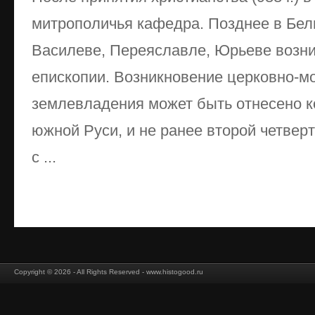
митрополичья кафедра. Позднее в Бел
Василеве, Переяславле, Юрьеве возн
епископии. Возникновение церковно-м
землевладения может быть отнесено ко
южной Руси, и не ранее второй четверти
с ...
Copyright © 2026 - All Rights Reserved - www.histogood.ru