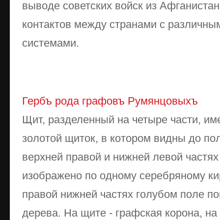
выводе советских войск из Афганистан
контактов между странами с различн
системами.
Гербъ рода графовъ Румянцовыхъ
Щит, разделенный на четыре ча­сти, и
золо­той щиток, в котором видны до по
верхней правой и нижней левой частях
изображено по одно­му серебряному кир
правой нижней частях голубом поле п
дерева. На щите - графская корона, на к