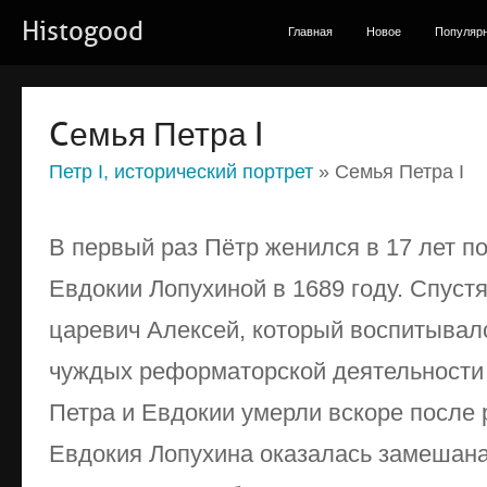
Histogood
Главная
Новое
Популяр
Cемья Петра I
Петр I, исторический портрет
» Cемья Петра I
В первый раз Пётр женился в 17 лет п
Евдокии Лопухиной в 1689 году. Спустя
царевич Алексей, который воспитывалс
чуждых реформаторской деятельности
Петра и Евдокии умерли вскоре после 
Евдокия Лопухина оказалась замешана