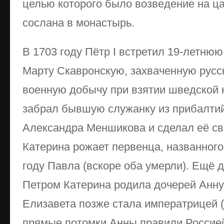
целью которого было возведение на ца
сослана в монастырь.
В 1703 году Пётр I встретил 19-летнюю
Марту Скавронскую, захваченную русс
военную добычу при взятии шведской 
забрал бывшую служанку из прибалтий
Александра Меншикова и сделал её св
Катерина рожает первенца, названног
году Павла (вскоре оба умерли). Ещё д
Петром Катерина родила дочерей Анну (
Елизавета позже стала императрицей 
прямые потомки Анны правили Россией