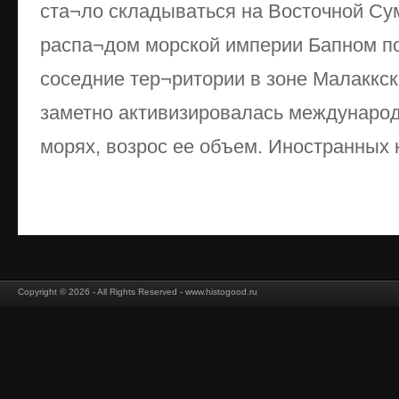
ста¬ло складываться на Восточной Сума
распа¬дом морской империи Бапном п
соседние тер¬ритории в зоне Малаккск
заметно активизировалась междунаро
морях, возрос ее объем. Иностранных к
Copyright © 2026 - All Rights Reserved - www.histogood.ru