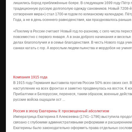
лишились бород приближённые бояре. В следующем 1699 году Пётр 
традиционную русскую долгополую одежду сановников. Новый 7208-й 
сотворения мира») стал 1700-м годом по юлианскому календарю. Пёт
Года, а не в день осеннего равноденствия, как праздновалось раньше.
«Поелику в России считают Новый год по-разному, с сего числа перес
повсеместно с первого января. А в знак доброго начинания и веселья 
делах благополучия и в семье благоденствия. В честь Нового года учи
санках катать с гор. А взрослым людям пьянства и мордобоя не учинят
Компания 1915 года
В 1915 году Германия выставила против России 50% всех своих сил.
наступление на всех фронтах и заметно продвинулась на восток. К к
Прибалтики и Белоруссии, перенеся, таким образом, военные действ
русские войска ощущали ост ...
Россия в эпоху Екатерины II: просвещенный абсолютизм
Императрица Екатерина II Алексеевна (1741–1796) выступила продо
связано с глубокими административными реформами и расширением
Екатерины было законодательно оформить права отдельных сослови