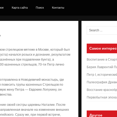
ное
Карта сайта
Поиск
Контакты
в
Самое интерес
вом стрелецком мятеже в Москве, который был
уста) начался розыск и дознание, результатом
казнённых при подавлении бунта), а
Воспитание в Спар
500 казненных стрельцов, 70-ти Петр лично
Берия Лаврентий П
Петр I, исторически
отправлена в Новодевичий монастырь, где
Палеография Древн
ал повесить трупы казненных Стрельцов по
бимую жену Петра — Евдокию Лопухину, он
Восстание краснобр
венства.
Первобытная эпоха
чение своей сестры царевны Наталии. После
 направленная вначале на изменение внешних
ейского. Сразу же, при первой встрече,
Другое