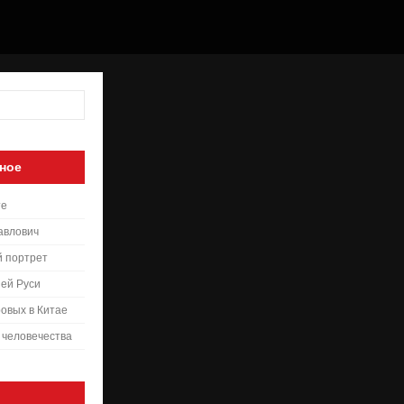
ное
те
авлович
й портрет
ей Руси
овых в Китае
 человечества