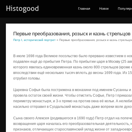
Histogood
Главная
Новое
Популяр
Первые преобразования, розыск и казнь стрельцов
Петр I, исторический портрет
» Первые преобразования, розыск и казнь стрельцо
В июле 1698 года Великое посольство было прервано известием о но
подавлен ещё до прибытия Петра. По прибытии царя в Москву (25 авг
которого явилась единовременная казнь около 800 стрельцов (кроме 
впоследствии ещё нескольких тысяч вплоть до весны 1699 года. Из 1
отрубил головы.
Царевна Софья была пострижена в монахини под именем Сусанны и 
провела остаток своей жизни. Чтобы отмстить Софье, Петр I приказ
периметру монастыря, и 3-х прямо на против окна её кельи. А нелю
насильно отправил в Суздальский монастырь даже вопреки воле духо
Сына своего Алексея (родившегося в 1690 году) Петр отдал на попе
возвращения царя началась его преобразовательная деятельность,
признаков, отличающих старославянский уклад жизни от западноевроп