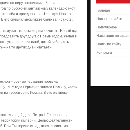
прямо на пиру ножницами обрезал
год по русско-византийскому календарю («от
Главная
р же ввёл и празднование 1 января Нового
Новое на сайте
 В его специальном указе было записано[2]:
Популярное
тать дурить головы людям и считать Новый год
Навигация по стра
поздравить друг друга с Новым годом, желая в
нять украшения из елей, детей забавлять, на
Поиск по сайту
ь – на то других дней хватает».
Контакты
 Весной – осенью Германия провела
онцу 1915 года Германия заняла Польшу, часть
ия на территорию России. В это же время
лжательницей дела Петра I. Ее правление
 территории империи. Целью деятельности
й. При Екатерине складывается система