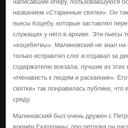
написавший оперу, пользовавшуюся б
названием «Старинные святки». Он та
пьесы Коцебу, которые заставлял пер
служащих у него в архиве. Эти пьесы 
«коцебятеы». Малиновский не знал ни 
только исправлял слог и отдавал за де
содержателю вокзала; лучшие из этих
«Ненависть к людям и раскаяние». Ег
святки» так понравилась публике, что 
сряду.
Малиновский был очень дружен с Петр
времён Екатерины; про петрова он рас