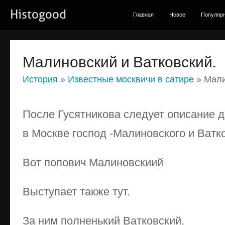
Histogood
Главная
Новое
Популяр
Малиновский и Ватковский.
История
»
Известные москвичи в сатире
» Мали
После Гусятникова следует описание д
в Москве господ -Малиновского и Ватко
Вот попович Малиновскиий
Выступает также тут.
За ним полненький Ватковский,