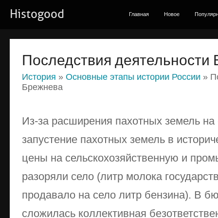
Histogood
Главная
Новое
Популяр
Последствия деятельности
История
»
Основные этапы истории России
» П
Брежнева
Из-за расширения пахотных земель на
запустение пахотных земель в историч
цены на сельскохозяйственную и про
разоряли село (литр молока государст
продавало на село литр бензина). В б
сложилась коллективная безответстве