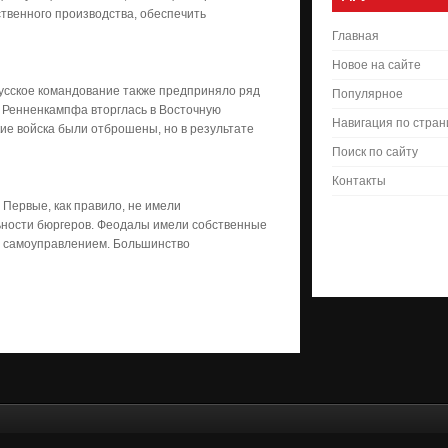
ственного производства, обеспечить
Главная
Новое на сайте
усское командование также предприняло ряд
Популярное
. Ренненкампфа вторглась в Восточную
Навигация по стра
ие войска были отброшены, но в результате
Поиск по сайту
Контакты
ервые, как пра­ви­ло, не имели
ьности бюргеров. Феодалы имели собственные
м самоуправлением. Большинство