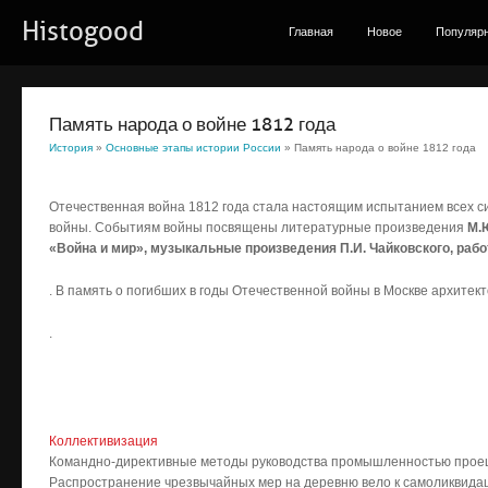
Histogood
Главная
Новое
Популяр
Память народа о войне 1812 года
История
»
Основные этапы истории России
» Память народа о войне 1812 года
Отечественная война 1812 года стала настоящим испытанием всех си
войны. Событиям войны посвящены литературные произведения
М.
«Война и мир», музыкальные произведения П.И. Чайковского, раб
. В память о погибших в годы Отечественной войны в Москве архитек
.
Коллективизация
Командно-директивные методы руководства промышленностью проеци
Распространение чрезвычайных мер на деревню вело к самоликвидаци