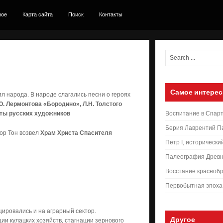
ное
Карта сайта
Поиск
Контакты
Самое интерес
л народа. В народе слагались песни о героях
Ю. Лермонтова «Бородино», Л.Н. Толстого
оты русских художников
Воспитание в Спар
Берия Лаврентий П
тор Тон возвел
Храм Христа Спасителя
Петр I, исторически
Палеография Древн
Восстание краснобр
Первобытная эпоха
ровались и на аграрный сектор.
Другое
и кулацких хозяйств, стагнации зернового