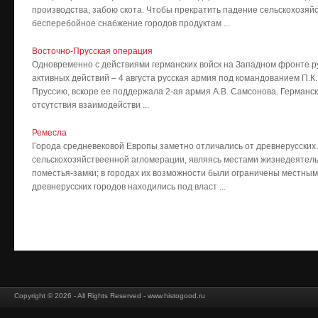
производства, забою скота. Чтобы прекратить падение сельскохозяй
бесперебойное снабжение городов продуктам ...
Восточно-Прусская операция
Одновременно с действиями германских войск на Западном фронте р
активных действий – 4 августа русская армия под командованием П.К
Пруссию, вскоре ее поддержала 2-ая армия А.В. Самсонова. Германск
отсутствия взаимодействи ...
Ремесла
Города средневековой Европы заметно отличались от древнерусских. П
сельскохозяйствеенной агломерации, являясь местами жизнедеятел
поместья-замки; в городах их возможности были ограничены местны
древнерусских городов находились под власт ...
Copyright © 2026 - All Rights Reserved - www.histogood.ru