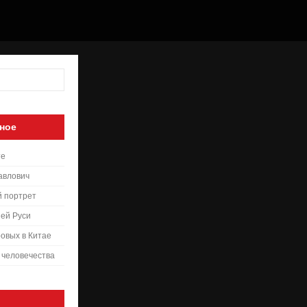
ное
те
авлович
й портрет
ей Руси
овых в Китае
 человечества