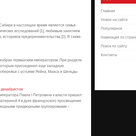
Главная
Новое на сайте
 Сибири в настоящее время является семья.
Популярное
ческих исследований [1], любимым занятием
, историков предпринимательства [2]. Я также
Навигация по стра
Поиск по сайту
Контакты
ыл избран германским императором. При разделе
 которым присоединил еще западную
побережье с устьями Рейна, Мааса и Шельды.
 декабристов
императора Павла I Петровича к власти пришел
катериной II в духе французского просвещения.
 мощными придворными группировками –