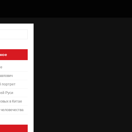
ное
те
авлович
й портрет
ей Руси
овых в Китае
 человечества