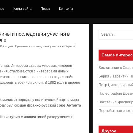
ное
Карта сайта
Поиск
Контакты
чины и последствия участия в
опе
17 годах. Причины и последствия участия в Первой
Самое интерес
шений. Интересы старых мировых лидеров
Воспитание в Спар
ения, сталкиваются с интересами новых
Берия Лаврентий П
мическое проникновение на новые для себя
дкрепить военной силой. В 1882 году в Европе
Петр I, исторически
Палеография Древн
ремились к переделу политической карты мира
Восстание краснобр
году был создан
франко-русский союз Антанта
Первобытная эпоха
II выступил с инициативой разоружения в
Другое