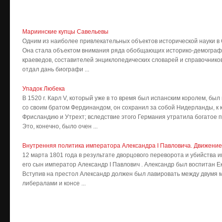
Мариинские купцы Савельевы
Одним из наиболее привлекательных объектов исторической науки в
Она стала объектом внимания ряда обобщающих историко-демографи
краеведов, составителей энциклопедических словарей и справочников
отдал дань биографи ...
Упадок Любека
В 1520 г. Карл V, который уже в то время был испанским королем, б
со своим братом Фердинандом, он сохранил за собой Нидерланды, к
Фрисландию и Утрехт; вследствие этого Германия утратила богатое 
Это, конечно, было очен ...
Внутренняя политика императора Александра I Павловича. Движение
12 марта 1801 года в результате дворцового переворота и убийства 
его сын император Александр I Павлович . Александр был воспитан Е
Вступив на престол Александр должен был лавировать между двумя
либералами и консе ...