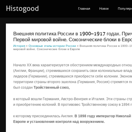
Histogood
Главная
Новое
Популяр
Внешняя политика России в 1900–1917 годах. При
Первой мировой войне. Союзнические блоки в Евр
История
»
Основные этапы истории России
» Внешняя политика России в 1900–19
мировой войне. Союзнические блоки в Европе
Начало ХХ века характеризуется обострением международных отно
(Англии, Франции), стремившихся сохранить свои колониальные влад
лидеров (Германии), стремившихся приобрести себе колонии. Эконо
территории страны второго эшелона (Германия, Россия) стремятся по
был создан
Тройственный союз,
в который вошли Германия, Австро-Венгрия и Италия. Эти страны ст
и приобретению колоний. В противовес Тройственному союзу в 1894 
к которому присоединилась Англия.
В 1898 году император Николай 
Европе и установления контроля над вооружением.