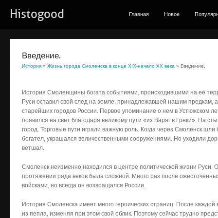
Histogood
Главная
Новое
Популяр
Введение.
История
»
Жизнь города Смоленска в конце ХІХ-начало ХХ века
» Введение.
История Смоленщины богата событиями, происходившими на её терр
Руси оставил свой след на земле, принадлежавшей нашим предкам, а
старейших городов России. Первое упоминание о нем в Устюжском лет
появился на свет благодаря великому пути «из Варяг в Греки». На ст
город. Торговые пути играли важную роль. Когда через Смоленск шли 
богател, украшался величественными сооружениями. Но уходили дорог
ветшал.
Смоленск неизменно находился в центре политической жизни Руси. 
протяжении ряда веков была сложной. Много раз после ожесточенны
войсками, но всегда он возвращался России.
История Смоленска имеет много героических страниц. После каждой
из пепла, изменяя при этом свой облик. Поэтому сейчас трудно предс