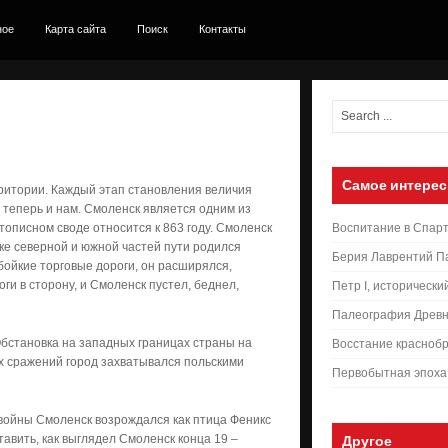
ное
Карта сайта
Поиск
Контакты
Самое интерес
итории. Каждый этап становления величия
 теперь и нам. Смоленск является одним из
описном своде относится к 863 году. Смоленск
Воспитание в Спар
ыке северной и южной частей пути родился
Берия Лаврентий П
бойкие торговые дороги, он расширялся,
и в сторону, и Смоленск пустел, беднел,
Петр I, исторически
Палеография Древн
Обстановка на западных границах страны на
Восстание краснобр
х сражений город захватывался польскими
Первобытная эпоха
 войны Смоленск возрождался как птица Феникс
тавить, как выглядел Смоленск конца 19 –
Другое