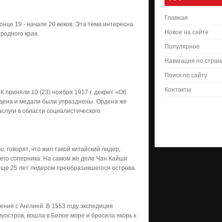
Главная
онце 19 - начале 20 веков. Эта тема интересна
Новое на сайте
 родного края.
Популярное
Навигация по стра
Поиск по сайту
Контакты
приняли 10 (23) ноября 1917 г. декрет «Об
рдена и медали были упразднены. Ордена же
слуги в области социалистического
 говорят, что жил такой китайский лидер,
оего соперника. На самом же деле Чан Кайши
 еще 25 лет лидером преобразившегося острова
ния с Англией. В 1553 году экспедиция
уостров, вошла в Белое море и бросила якорь к