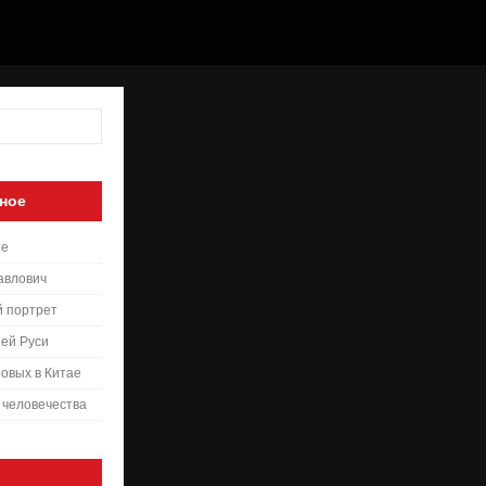
ное
те
авлович
й портрет
ей Руси
овых в Китае
 человечества