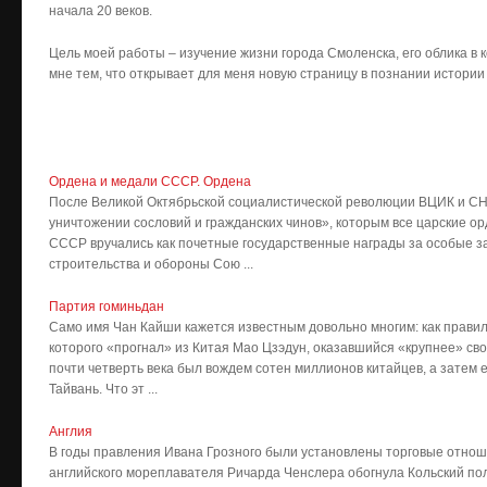
начала 20 веков.
Цель моей работы – изучение жизни города Смоленска, его облика в к
мне тем, что открывает для меня новую страницу в познании истории
Ордена и медали СССР. Ордена
После Великой Октябрьской социалистической революции ВЦИК и СНК 
уничтожении сословий и гражданских чинов», которым все царские о
СССР вручались как почетные государственные награды за особые за
строительства и обороны Сою ...
Партия гоминьдан
Само имя Чан Кайши кажется известным довольно многим: как правило,
которого «прогнал» из Китая Мао Цзэдун, оказавшийся «крупнее» св
почти четверть века был вождем сотен миллионов китайцев, а затем
Тайвань. Что эт ...
Англия
В годы правления Ивана Грозного были установлены торговые отноше
английского мореплавателя Ричарда Ченслера обогнула Кольский пол