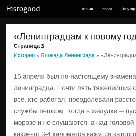
Histogood
Главная
Новое
Популяр
«Ленинградцам к новому год
Страница 3
История
»
Блокада Ленинграда
» «Ленинградца
15 апреля был по-настоящему знамена
ленинградца. Почти пять тяжелейших 
все, кто работал, преодолевали расст
службы пешком. Когда в желудке ─ пус
морозе и не слушаются, а над головой
какие-то 3-4 километра кажутся каторго