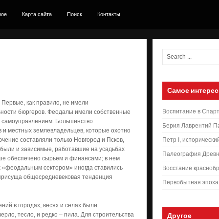
ное
Карта сайта
Поиск
Контакты
Самое интерес
ервые, как пра­ви­ло, не имели
Воспитание в Спар
ьности бюргеров. Феодалы имели собственные
м самоуправлением. Большинство
Берия Лаврентий П
ов и местных землевладельцев, которые охотно
чение составляли только Новгород и Псков,
Петр I, исторически
и были и зависимые, работавшие на усадьбах
Палеография Древн
ше обеспечено сырьем и финансами; в нем
х «феодальным сектором» иногда ставились
Восстание краснобр
 присуща общесредневековая тенденция
Первобытная эпоха
ний в городах, весях и селах были
рло, тесло, и редко – пила. Для строительства
Другое