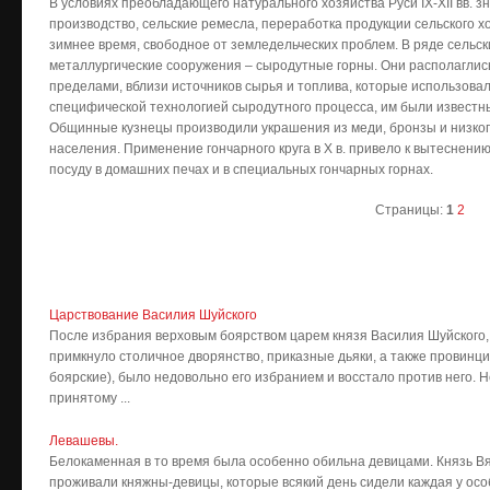
В условиях преобладающего натурального хозяйства Руси IX-XII вв. 
производство, сельские ремесла, переработка продукции сельского х
зимнее время, свободное от земледельческих проблем. В ряде сель
металлургические сооружения – сыродутные горны. Они располаглись
пределами, вблизи источников сырья и топлива, которые использова
специфической технологией сыродутного процесса, им были известн
Общинные кузнецы производили украшения из меди, бронзы и низкоп
населения. Применение гончарного круга в X в. привело к вытеснени
посуду в домашних печах и в специальных гончарных горнах.
Страницы:
1
2
Царствование Василия Шуйского
После избрания верховым боярством царем князя Василия Шуйского, 
примкнуло столичное дворянство, приказные дьяки, а также провинц
боярские), было недовольно его избранием и восстало против него. 
принятому ...
Левашевы.
Белокаменная в то время была особенно обильна девицами. Князь Вяз
проживали княжны-девицы, которые всякий день сидели каждая у ос