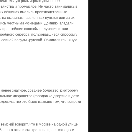
значительную роль играло домашнее
озяйства и промыслов. Им часто занимались в
ских общинах имелись производственные
 на окраинах населенных пунктов или за их
лись местными кузнецами. Домники владели
ы простейшие способы получения стали.
робного серебра, пользовавшиеся спросом у
ю лепной посуды круговой. Обжигали глиняную
менее знатное, среднее боярство, к которому
иальное дворянство (городовые дворяне и дети
Недовольство это было вызвано тем, что вопреки
емский говорит, что в Москве на одной улице
обенного окна и смотрели на проезжающих и