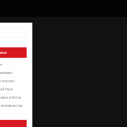
ное
те
авлович
й портрет
ей Руси
овых в Китае
 человечества