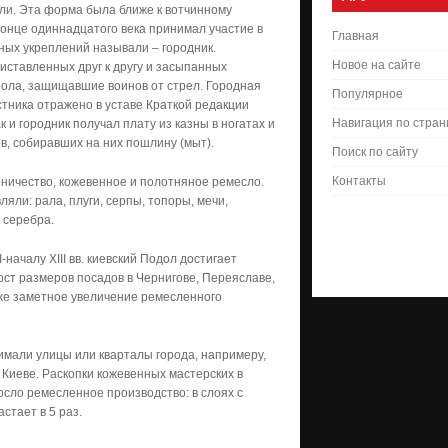
ели. Эта форма была ближе к вотчинному
 конце одиннадцатого века принимал участие в
Главная
ых укреплений называли – городник.
Новое на сайте
риставленных друг к другу и засыпанных
рола, защищавшие воинов от стрел. Городная
Популярное
стника отражено в уставе Краткой редакции
Навигация по стра
к и городник получал плату из казны в ногатах и
в, собиравших на них пошлину (мыт).
Поиск по сайту
Контакты
рничество, кожевенное и полотняное ремесло.
яли: рала, плуги, серпы, топоры, мечи,
и серебра.
началу XIII вв. киевский Подол достигает
ост размеров посадов в Чернигове, Переяславе,
кже заметное увеличение ремесленного
имали улицы или кварталы города, напримеру,
 Киеве. Раскопки кожевенных мастерских в
осло ремесленное производство: в слоях с
стает в 5 раз.