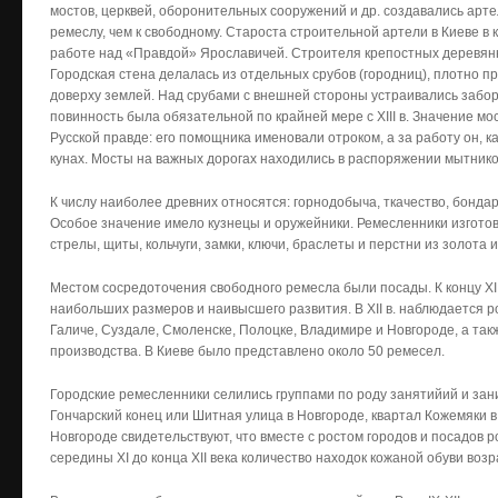
мостов, церквей, оборонительных сооружений и др. создавались арт
ремеслу, чем к свободному. Староста строительной артели в Киеве в
работе над «Правдой» Ярославичей. Строителя крепостных деревянн
Городская стена делалась из отдельных срубов (городниц), плотно п
доверху землей. Над срубами с внешней стороны устраивались забо
повинность была обязательной по крайней мере с ХIII в. Значение мо
Русской правде: его помощника именовали отроком, а за работу он, ка
кунах. Мосты на важных дорогах находились в распоряжении мытнико
К числу наиболее древних относятся: горнодобыча, ткачество, бонда
Особое значение имело кузнецы и оружейники. Ремесленники изготовл
стрелы, щиты, кольчуги, замки, ключи, браслеты и перстни из золота 
Местом сосредоточения свободного ремесла были посады. К концу XII-
наибольших размеров и наивысшего развития. В XII в. наблюдается р
Галиче, Суздале, Смоленске, Полоцке, Владимире и Новгороде, а та
производства. В Киеве было представлено около 50 ремесел.
Городские ремесленники селились группами по роду занятийий и зан
Гончарский конец или Шитная улица в Новгороде, квартал Кожемяки в
Новгороде свидетельствуют, что вместе с ростом городов и посадов р
середины XI до конца XII века количество находок кожаной обуви возра