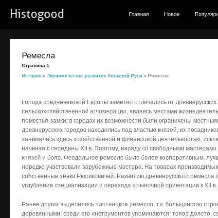
Histogood
Главная
Новое
Популяр
Ремесла
Страница 1
История
»
Экономическое развитие Киевской Руси
» Ремесла
Города средневековой Европы заметно отличались от древнерусских. П
сельскохозяйствеенной агломерации, являясь местами жизнедеятел
поместья-замки; в городах их возможности были ограничены местны
древнерусских городов находились под властью князей, их посадник
занимались здесь хозяйственной и финансовой деятельностью; исклю
начиная с середины XII в. Поэтому, наряду со свободными мастерам
князей и бояр. Феодальное ремесло было более корпоративным, луч
нередко участвовали зарубежные мастера. На товарах производимы
собственные знаки Рюриковичей. Развитию древнерусского ремесла
углубления специализации и перехода к рыночной ориентации к XII в.
Ранее других выделилось плотницкое ремесло, т.к. больщинство строе
деревянными; среди его инструментов упоминаются: топор долото, све