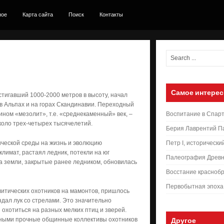
ное
Карта сайта
Поиск
Контакты
Самое интерес
тигавший 1000-2000 метров в высоту, начал
 в Альпах и на горах Скандинавии. Переходный
ном «мезолит», т.е. «среднекаменный» век, –
Воспитание в Спар
оло трех-четырех тысячелетий.
Берия Лаврентий П
ической среды на жизнь и эволюцию
Петр I, исторически
лимат, растаял ледник, потекли на юг
Палеография Древн
 земли, закрытые ранее ледником, обновилась
Восстание краснобр
Первобытная эпоха
литических охотников на мамонтов, пришлось
дал лук со стрелами. Это значительно
охотиться на разных мелких птиц и зверей.
жными прочные общинные коллективы охотников
Другое