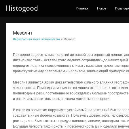
Histogood
Главная
Новое
Популяр
Мезолит
Первобытная эпоха человечества
» Мезолит
Примерно за десять тысячелетий до нашей эры огромный ледник, дос
интенсивно таять, остатки этого ледника сохранились до наших дней
период от ледника к современному климату называют условным терми
промежуток между палеолитом и неолитом, занимающий примерно ок
Мезолит является ярким доказательством сильного влияния географ
человечества. Природа изменилась во многих отношениях: потеплел к
полноводные реки, постепенно освобождались большие пространства
и развилась растительность, исчезли мамонты и носороги.
В связи со всем этим нарушился устойчивый, налаженный быт палео
создавать иные формы хозяйства. Пользуясь древесиной, человек соз
расширило объект охоты: наряду с оленями, лосями, лошадьми стали 
Большая легкость такой охоты и повсеместность дичи сделали нену