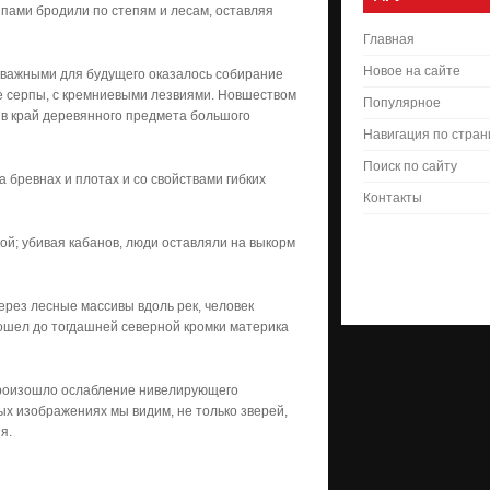
пами бродили по степям и лесам, оставляя
Главная
Новое на сайте
 важными для будущего оказалось собирание
ые серпы, с кремниевыми лезвиями. Новшеством
Популярное
в край деревянного предмета большого
Навигация по стра
Поиск по сайту
 бревнах и плотах и со свойствами гибких
Контакты
ой; убивая кабанов, люди оставляли на выкорм
ерез лесные массивы вдоль рек, человек
ошел до тогдашней северной кромки материка
 произошло ослабление нивелирующего
ых изображениях мы видим, не только зверей,
ия.