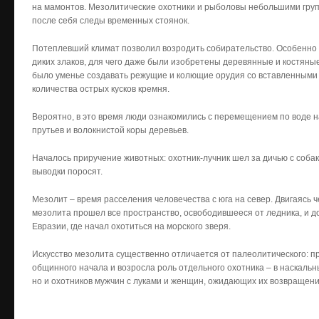
на мамонтов. Мезолитические охотники и рыболовы небольшими груп
после себя следы временных стоянок.
Потеплевший климат позволил возродить собирательство. Особенно
диких злаков, для чего даже были изобретены деревянные и костян
было уменье создавать режущие и колющие орудия со вставленными 
количества острых кусков кремня.
Вероятно, в это время люди ознакомились с перемещением по воде на
прутьев и волокнистой коры деревьев.
Началось приручение животных: охотник-лучник шел за дичью с собак
выводки поросят.
Мезолит – время расселения человечества с юга на север. Двигаясь ч
мезолита прошел все пространство, освободившееся от ледника, и д
Евразии, где начал охотиться на морского зверя.
Искусство мезолита существенно отличается от палеолитического:
общинного начала и возросла роль отдельного охотника – в наскальн
но и охотников мужчин с луками и женщин, ожидающих их возвращен