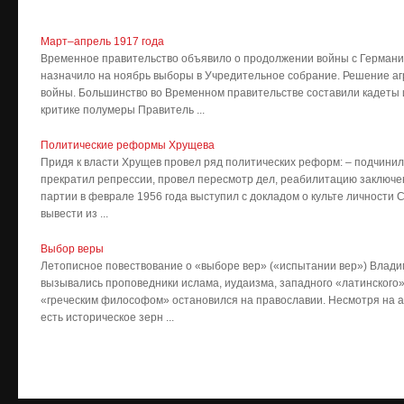
Март–апрель 1917 года
Временное правительство объявило о продолжении войны с Германие
назначило на ноябрь выборы в Учредительное собрание. Решение аг
войны. Большинство во Временном правительстве составили кадеты 
критике полумеры Правитель ...
Политические реформы Хрущева
Придя к власти Хрущев провел ряд политических реформ: – подчини
прекратил репрессии, провел пересмотр дел, реабилитацию заключе
партии в феврале 1956 года выступил с докладом о культе личности 
вывести из ...
Выбор веры
Летописное повествование о «выборе вер» («испытании вер») Влади
вызывались проповедники ислама, иудаизма, западного «латинского»
«греческим философом» остановился на православии. Несмотря на а
есть историческое зерн ...