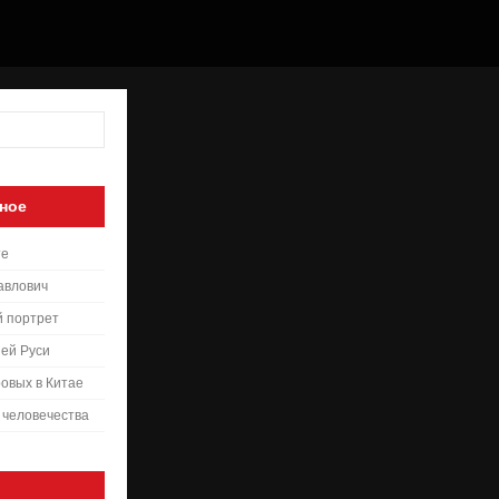
ное
те
авлович
й портрет
ей Руси
овых в Китае
 человечества