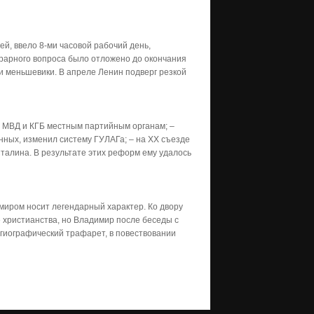
й, ввело 8-ми часовой рабочий день,
рарного вопроса было отложено до окончания
и меньшевики. В апреле Ленин подверг резкой
л МВД и КГБ местным партийным органам; –
нных, изменил систему ГУЛАГа; – на ХХ съезде
Сталина. В результате этих реформ ему удалось
миром носит легендарный характер. Ко двору
 христианства, но Владимир после беседы с
гиографический трафарет, в повествовании