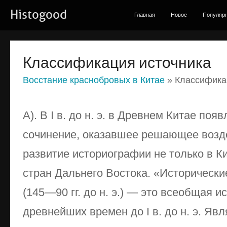
Histogood
Главная
Новое
Популяр
Классификация источника
Восстание краснобровых в Китае
» Классифика
А). В I в. до н. э. в Древнем Китае поя
сочинение, оказавшее решающее возд
развитие историографии не только в Ки
стран Дальнего Востока. «Историческ
(145—90 гг. до н. э.) — это всеобщая и
древнейших времен до I в. до н. э. Я