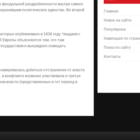
а феодальной раздробленности внутри самого
охранившим политическое единство. Во второй
Главная
Новое на сайте
Популярное
оторых опубликовано в 1836 году. Чаадаев с
Навигация по стра
ой Европы объясняются тем, что там
 государством и вынуждено освящать
Поиск по сайту
Контакты
 намеревалась добиться отстранения от власти
 в конфликте косвенно участвовала и третья
нов власти (представленных в тот период в