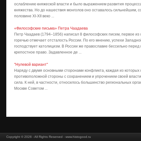
ослаблению княжеской власти и было выражением развития процесс
княжества. Но до нашествия монголов оно оставалось сильнейшим, с
половине XI-XII веко ...
«Философские письма» Петра Чаадаева
Петр Чаадаев (1794–1856) написал 8 философских писем, первое из к
горечью отмечает отсталость России. По его мнению, успехи Западн
господствует католицизм. В России же православие бессильно перед
крепостное право. Задавленное де ...
"Нулевой вариант"
Наряду с двумя основными сторонами конфликта, каждая из которых
противоположной стороны с сохранением и упрочением своей власти,
сила. К ней, в частности, относилось большинство региональных орга
Москве Советом ...
Copyright © 2026 - All Rights Reserved - www.histogood.ru