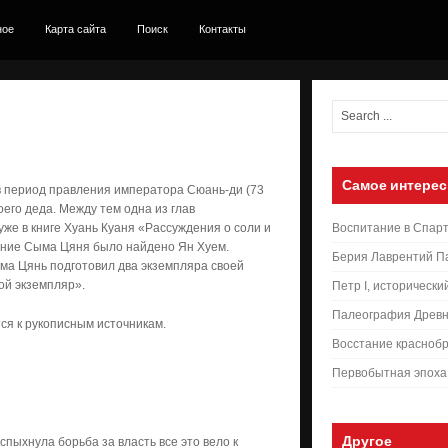
ное
Карта сайта
Поиск
Контакты
Самое интерес
 в период правления императора Сюань-ди (73
воего деда. Между тем одна из глав
уже в книге Хуань Куаня «Рассуждения о соли и
Воспитание в Спар
очинение Сыма Цяня было найдено Ян Хуем.
Берия Лаврентий П
ыма Цянь подготовил два экземпляра своей
рой экземпляр».
Петр I, исторически
Палеография Древн
ся к рукописным источникам.
Восстание краснобр
Первобытная эпоха
Другое
пыхнула борьба за власть все это вело к