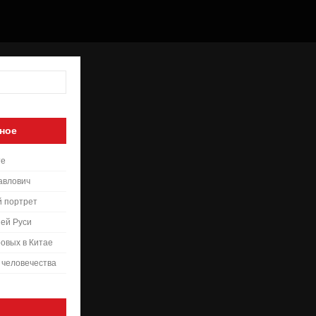
ное
те
авлович
й портрет
ей Руси
овых в Китае
 человечества