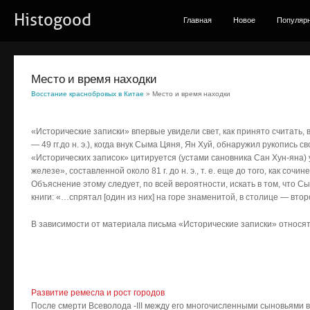
Histogood
Главная
Новое
Популяр
Место и время находки
Восстание краснобровых в Китае
» Место и время находки
«Исторические записки» впервые увидели свет, как принято считать,
— 49 гг.до н. э.), когда внук Сыма Цяня, Ян Хуй, обнаружил рукопись с
«Исторических записок» цитируется (устами сановника Сан Хун-яна) 
железе», составленной около 81 г. до н. э., т. е. еще до того, как с
Объяснение этому следует, по всей вероятности, искать в том, что С
книги: «…спрятал [один из них] на горе знаменитой, в столице — вто
В зависимости от материала письма «Исторические записки» относят
Развитие ремесла и рост городов
После смерти Всеволода -III между его многочисленными сыновьями вс